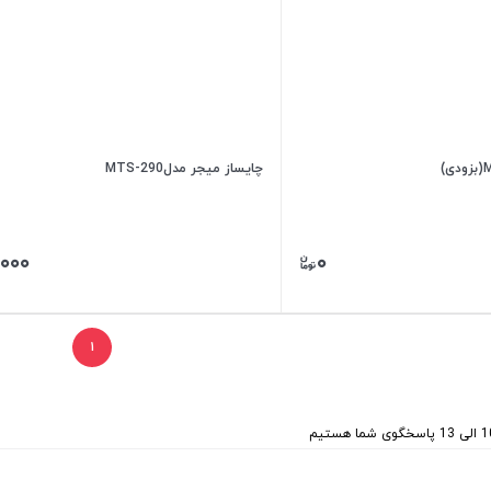
چایساز میجر مدلMTS-290
,۰۰۰
۰
۱