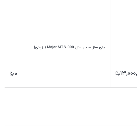
چای ساز میجر مدل Major MTS-090 (بزودی)
۱۳,۰۰۰
۰