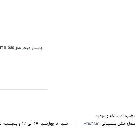
آبمیوه گیری 4 کاره میجر
چایساز میجر مدلMTS-080(بزودی)
توضیحات شاخه ی جدید
شماره تلفن پشتیبانی:
۰۲۱۵۴۸۱۲
|
شنبه تا چهارشنبه 10 الی 17 و پنجشنبه 10 الی 13 پاسخگوی شما هستیم